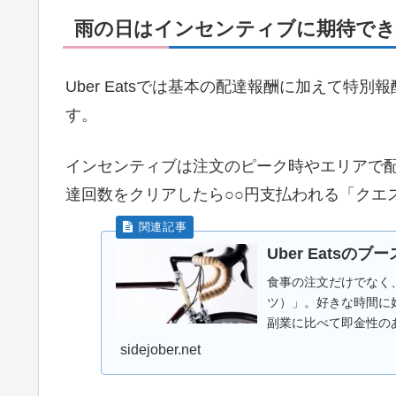
雨の日はインセンティブに期待で
Uber Eatsでは基本の配達報酬に加えて
す。
インセンティブは注文のピーク時やエリアで
達回数をクリアしたら○○円支払われる「クエ
Uber Eats
食事の注文だけでなく、
ツ）」。好きな時間に
副業に比べて即金性の
います。私は本...
sidejober.net