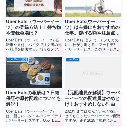
新型の配達用...
Uber Eats（ウーバーイー
Uber Eats(ウーバーイー
ツ）の登録方法！！持ち物
ツ）は主婦にもおすすめの
や登録会場は？
仕事。稼げる額や注意点を
徹底解説！
Uber Eats（ウーバーイーツ）自
Uber Eatsと言えば、アメリカの
転車や原付、バイクで注文者の元
Uber社が手掛ける、フードデリ
へ料理を提供する、様々なメディ
バリーサービス。このサービスの
アにも取り上げられる今注目の副
特徴はシフト制で働くのではな
業です。アプリを起動してオンラ
く、好きな時に働ける点です。こ
Uber Eatsの配達
Uber Eats
インモードにするだけで好きな時
の記事を書いている私も、たまた
間に働くことができるのが魅力で
ま雑誌に載っていた副業特集で
す。1時間だけ稼働する...
Uber Eatsの存在...
Uber Eatsの報酬は？日給
【元配達員が解説】ウーバ
保証や原付配達についても
ーイーツの配達員はやめと
解説！
け！おすすめしない理由
Uber Eats（ウーバーイーツ）
2023年まではなんだかんだ稼が
は、新しいスタイルのフードデリ
せてもらったウーバーイーツ配達
バリ―サービスです。Uber Eats
ですが、正直2025年現在におい
のおかげで今までフードデリバリ
てはあまりおすすめしません。理