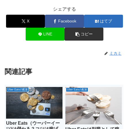
シェアする
X
Facebook
はてブ
LINE
コピー
ミカミ
関連記事
Uber Eatsの配達
Uber Eatsの配達
Uber Eats（ウーバーイー
ツ)は儲かる？コツは稼げ