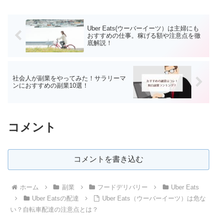
ーサービスを実施できなかったレ
由はシンプルに稼げなくなったか
ストランからの注文を受けること
らです。この記事では、なぜ以前
ができます。またUber Eatsが注
に比べて稼げなくなったのか？で
目されて...
はなんの副業をすればいいの...
Uber Eats(ウーバーイーツ）は主婦にも
おすすめの仕事。稼げる額や注意点を徹
底解説！
社会人が副業をやってみた！サラリーマ
ンにおすすめの副業10選！
コメント
コメントを書き込む
ホーム
副業
フードデリバリー
Uber Eats
Uber Eatsの配達
Uber Eats（ウーバーイーツ）は危な
い？自転車配達の注意点とは？