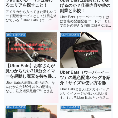
Uber Eatsは副業として稼
るエリアを探すこと！
げるのか？仕事内容や他の
副業と比較！
アメリカから入ってきた新しいフ
ード配達サービスとして注目を浴
Uber Eats（ウーバーイーツ）は
びている「Uber Eats（ウーバー
飲食店の配達配達パートナーとし
イーツ）」。好きな時間・タイミ
て自分の好きな時間に好きな場所
ングで働けるということで、学生
でできると近年話題になっている
やフリーターなどの仕事、会社員
働き方です。雑誌「ダイヤモンド
Uber Eatsの配達
Uber Eatsの配達
の副業としても注目集めていま
Zai」やテレビ番組「ミスターサ
す。都内でも緑色（黒色）...
ンデー」「ワールドビジネスサテ
ライト」などにも取り...
【Uber Eats】お客さんが
見つからない?10分タイマ
Uber Eats（ウーバーイー
ーを起動し廃棄を持ち帰っ
ツ）の黒色配達バッグを紹
た話
介！サイズや使い方を徹底
Uber Eatsの副業に取り組み、な
んだかんだ150件以上の配達をこ
解説！
Uber Eatsと言えばデカイバッグ
なし、注文者満足度97%とまあま
というイメージが強いと思いま
あ好評をいただいております。今
す。むしろUber Eatsという名前
まで注文者の自宅が見つからな
を知らないけど緑色の派手なバッ
い、アプリの住所表示がバグって
グだけは知っているという人が大
Uber Eatsの配達
Uber Eatsの配達
いる、などお届けに関するトラブ
半でしょう。↓写真のような感じ
ルはちょくちょくあり...
緑バッグは2019年1月現在では最