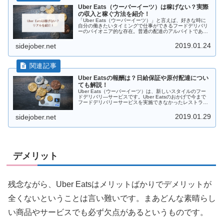
Uber Eats（ウーバーイーツ）は稼げない？実際
の収入と稼ぐ方法を紹介！
「Uber Eats（ウーバーイーツ）」と言えば、好きな時に
自分の働きたいタイミングで仕事ができるフードデリバリ
ーのパイオニア的な存在。普通の配達のアルバイトであれ
ば、毎週決まったシフトに入らなければなりませんが、
Uber Eatsでは自分...
2019.01.24
sidejober.net
Uber Eatsの報酬は？日給保証や原付配達につい
ても解説！
Uber Eats（ウーバーイーツ）は、新しいスタイルのフー
ドデリバリ―サービスです。Uber Eatsのおかげで今まで
フードデリバリーサービスを実施できなかったレストラン
からの注文を受けることができます。またUber Eatsが注
目されて...
2019.01.29
sidejober.net
デメリット
残念ながら、Uber Eatsはメリットばかりでデメリットが
全くないということは言い難いです。まあどんな素晴らし
い商品やサービスでも必ず欠点があるというものです。