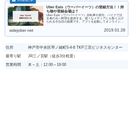
Uber Eats（ウーバーイーツ）の登録方法！！持
ち物や登録会場は？
Uber Eats（ウーバーイーツ）自転車や原付、バイクで注
文者の元へ料理を提供する、様々なメディアにも取り上げ
られる今注目の副業です。アプリを起動してオンラインモ
ードにするだけで好きな時間に働くことができるのが魅力
です。1時間だけ稼働する...
2019.01.28
sidejober.net
住所
神戸市中央区琴ノ緒町5-4-8 TKP三宮ビジネスセンター
最寄り駅
JR三ノ宮駅（徒歩3分程度）
営業時間
木～土：12:00～19:00