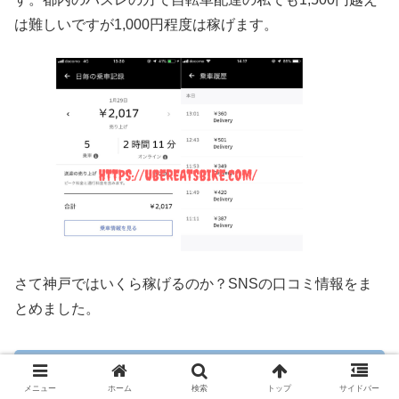
は難しいですが1,000円程度は稼げます。
さて神戸ではいくら稼げるのか？SNSの口コミ情報をま
とめました。
2019/01/30の結果(´ω`)b
メニュー
ホーム
検索
トップ
サイドバー